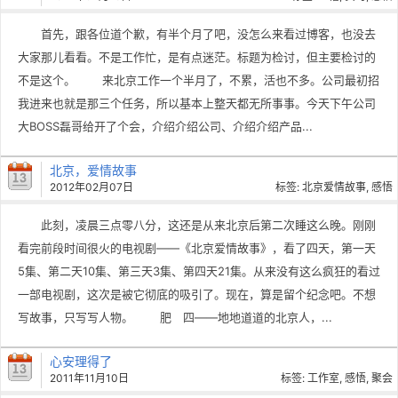
首先，跟各位道个歉，有半个月了吧，没怎么来看过博客，也没去
大家那儿看看。不是工作忙，是有点迷茫。标题为检讨，但主要检讨的
不是这个。 来北京工作一个半月了，不累，活也不多。公司最初招
我进来也就是那三个任务，所以基本上整天都无所事事。今天下午公司
大BOSS磊哥给开了个会，介绍介绍公司、介绍介绍产品...
北京，爱情故事
2012年02月07日
标签:
北京爱情故事
,
感悟
此刻，凌晨三点零八分，这还是从来北京后第二次睡这么晚。刚刚
看完前段时间很火的电视剧——《北京爱情故事》，看了四天，第一天
5集、第二天10集、第三天3集、第四天21集。从来没有这么疯狂的看过
一部电视剧，这次是被它彻底的吸引了。现在，算是留个纪念吧。不想
写故事，只写写人物。 肥 四——地地道道的北京人，...
心安理得了
2011年11月10日
标签:
工作室
,
感悟
,
聚会