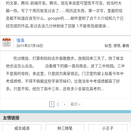
的文章，腾讯-前端开发。腾讯，现在来说是可望而不可及，但当时大
脑一热，写了个简历就发过去了……简历这东西，第一次写，里面的信
息都不知道应该写什么，google的……邮件里附了点个人介绍和几个已
经完成的作品,发过去没几分钟就给了回复 1.不能有低级错误...
懂事
2011年07月18日
标签:
感悟
,
暑假
吃过晚饭，打算和妈妈去外面散散步。放假回来三天了，除了练吉
他也没怎么出去。 沿着楼下的路一直向南走，进了三中校园。三中
不是我的母校，来这里，只是因为离家很近。门卫室的窗上贴着今年中
考成绩榜，不得不佩服这些学弟学妹们，比我当年中考成绩都高了好
多。只是不知，经历了高中三年，还有多少会留在高考的...
1
2
»
最旧 »
友情链接
威言威语
林三随笔
小王子