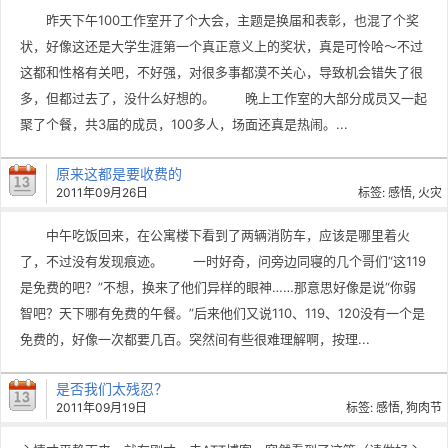
昨天下午100工作室开了个大会，主题是换届和表彰，也混了个奖
状，好像这还是大学生涯第一个真正意义上的奖状，真是可怜哈～不过
这都和性格有关吧，不好强，对很多事都漠不关心，导致机会错失了很
多，但都过去了，没什么好想的。 晚上工作室的大部分成员又一起
聚了个餐，共3届的成员，100多人，场面还真是热闹。...
原来这都是要收费的
2011年09月26日
标签:
感悟
,
火灾
中午吃饭回来，在公寓楼下看到了两辆消防车，应该是哪里着火
了，不过没有发现痕迹。 一时好奇，问旁边同寝的几个哥们“这119
是免费的吧？”不想，换来了他们异样的眼神……那意思好像是说“你弱
智吧？天下哪有免费的午餐。”后来他们又说110、119、120没有一个是
免费的，好像一次都要几百。突然间有些很难理解啊，按理...
是否我们太残忍？
2011年09月19日
标签:
感悟
,
狗肉节