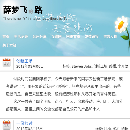
薛梦飞
路
的
There is no "Y" in happiness, there is "I".
首页
生活记录
音乐分享
互联网
网络文摘
友情链接
留言反馈
关于本站
创新工场
2012年03月06日
标签:
Steven Jobs
,
创新工场
,
感悟
,
李开复
过段时间就要回学校了，今天跟着新来的同事去创新工场参观，或
者说是“回”，用开复的话就是“回娘家”，毕竟都是从那里出来的。有些
遗憾的是，自己来这里太晚，没有经历过那种从零开始的奋斗历程。
这次一共去了四个团队：点心、行云、涂鸦移动、应用汇。大部分
都是新人，互相之间的交流也都是自己公司的产品和个人...
一份检讨
2012年02月16日
标签:
吐槽
,
实习
,
感悟