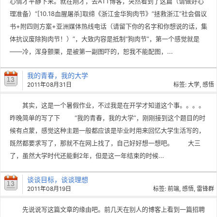
心情才平静下来。就在刚才，去ATT博客，突然看到了这篇（请做好心
理准备）“[10.18血腥屠杀]取缔《浙江金华狗肉节》“拯救浙江”社会倡议
书+附四则方案+亚洲媒体热线电话（请留下你的名字和你想说的话，集
体抗议废除狗肉节！）”，大致内容是抵制“狗肉节”，第一个感觉就是
——冷，浑身颤栗，是被第一副图吓的，恕我不能配图，...
我的青春，我的大学
2011年08月31日
标签:
大学
,
感悟
其实，这是一个暑假作业，不过我是在开学才知道这个事。。。。
昨晚简单的写了下 “我的青春，我的大学”，刚刚接到这个题目的时
候有点蒙，感觉这种主题一般都应该是毕业时用来回忆大学生活写的，
既然都要求写了，那就不在网上找了，自己好好想一想吧。 大三
了，虽然大学时代还能剩2年，但是这一年结束的时候...
谈谈目标，谈谈理想
2011年08月19日
标签:
前端
,
感悟
,
雷锋群
先说说写这篇文章的缘由吧。前几天在别人的博客上看到一篇招聘