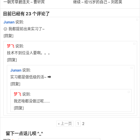
一朝芳草碧连天 – 曹轩宾
继续 – 给15岁的自己 – 刘若英
目前已经有 23 个评论了
Junan
说到:
😕 我都提前出来实习了~
[
回复
]
梦飞
说到:
技术不到位没人要啊。。。
[
回复
]
Junan
说到:
实习都是做低级的活~ ➡
[
回复
]
梦飞
说到:
我还啥都没做过呢……
[
回复
]
« 上一页
1
2
留下一点话儿呗 ^_^