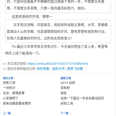
的，只是向往着能平平静静的度过我接下来的一年，不需要太多激
情，不需要太多变数，只要一直向着目标努力，就好。
这是老爸给的评语，嘿嘿～
文字简洁流畅，内容真实，但如你所说缺乏激情，大学、青春都
是激动人心的字眼，也是激情燃烧的岁月，要有梦想有规划有行动，
珍惜人生最美好的时光，过的充实而有意义！
Ps:最近几天弄学校主页有点忙，今天抽空把这个发上来，希望等
明天上线了能清闲一下。
>> 本文固定链接:
https://xmf.lu/life/2011083111210499.html
>> 原创文章转载请注明:
我的青春，我的大学 | 薛梦飞的路
相关文章
最新文章
创新工场
2013 总结
一份检讨
安和桥
北京，爱情故事
朋友
心安理得了
总结一下最近一年多的面试经历
原来这都是要收费的
初到上海
上一篇
下一篇