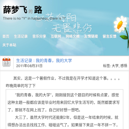
薛梦飞
路
的
There is no "Y" in happiness, there is "I".
首页
生活记录
音乐分享
互联网
网络文摘
友情链接
留言反馈
关于本站
生活记录
: 我的青春，我的大学
2011年08月31日
标签:
大学
,
感悟
其实，这是一个暑假作业，不过我是在开学才知道这个事。。。。
昨晚简单的写了下
“我的青春，我的大学”，刚刚接到这个题目的时候有点蒙，感觉
这种主题一般都应该是毕业时用来回忆大学生活写的，既然都要求写
了，那就不在网上找了，自己好好想一想吧。
大三了，虽然大学时代还能剩2年，但是这一年结束的时候，就
得想办法出去找找工作、碰碰运气了。如果接下来这一年不拼一下，