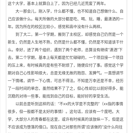
这个大学，基本上就算白上了，因为已经几近荒废了两年。
大一那会儿，刚入学，什么都不懂，也不知道自己想做什么、自
己应该做什么。每天所做的大部分都是吃、喝、玩、睡，最潇洒的一
年。因为所在的校区比较小，感觉和高中没有什么两样。
到了大二，第一个学期，搬到了主校区，却感觉自己仍然是一个
新生，仍然是人生地不熟，仍然是什么都不懂，仍然是不知道该干什
么。幸好，进了两个组织，遇到了两个老师，总算没有继续“潇洒”下
去。第二个学期，基本上每天都是忙忙碌碌的，一个项目接一个项目
的压上来，有时候真的是有些不耐烦了，随便应付了事。感觉这个学
期对自己心性影响很大，总是无缘无故的抱怨、发脾气。一直想调节
一下情绪，调节一下心情，可总不得法。不知是万幸还是不幸，经历
了一段时间的单恋，虽然结果不了了之，但心性却比以前好得多，能
沉稳的对待一些事，能找到自己的目标，能好好的享受生活。
以前总是听到这样的话：“不xx的大学是不完整的”（xx指的事情
很多，但一般都不是太好的事情）。这句话，应该有一个度吧。大
学，大部分人的青春都在这里，或许有时候真的该放纵一下，但是这
不应该成为堕落的借口。现在自己对那些所谓“应该做的”没什么向往