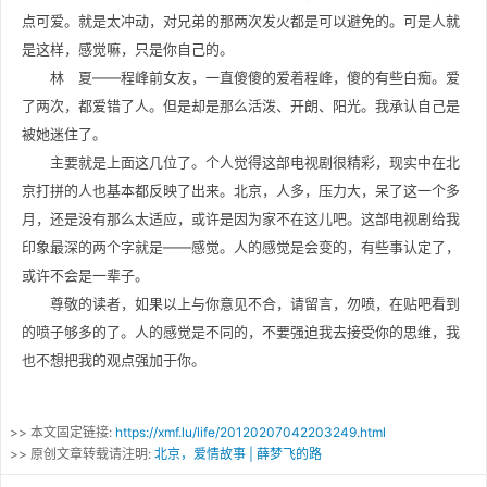
点可爱。就是太冲动，对兄弟的那两次发火都是可以避免的。可是人就
是这样，感觉嘛，只是你自己的。
林 夏——程峰前女友，一直傻傻的爱着程峰，傻的有些白痴。爱
了两次，都爱错了人。但是却是那么活泼、开朗、阳光。我承认自己是
被她迷住了。
主要就是上面这几位了。个人觉得这部电视剧很精彩，现实中在北
京打拼的人也基本都反映了出来。北京，人多，压力大，呆了这一个多
月，还是没有那么太适应，或许是因为家不在这儿吧。这部电视剧给我
印象最深的两个字就是——感觉。人的感觉是会变的，有些事认定了，
或许不会是一辈子。
尊敬的读者，如果以上与你意见不合，请留言，勿喷，在贴吧看到
的喷子够多的了。人的感觉是不同的，不要强迫我去接受你的思维，我
也不想把我的观点强加于你。
>> 本文固定链接:
https://xmf.lu/life/20120207042203249.html
>> 原创文章转载请注明:
北京，爱情故事 | 薛梦飞的路