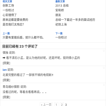
相关文章
最新文章
创新工场
2013 总结
一份检讨
安和桥
心安理得了
朋友
原来这都是要收费的
总结一下最近一年多的面试经历
是否我们太残忍？
初到上海
上一篇
下一篇
只要有爱做后盾，就什么都不怕。
一份检讨
目前已经有 23 个评论了
慎独
说到:
➡ 看不清石小孟，是认为他的好呢，还是坏呢，挺同情小孟的
[
回复
]
ian
说到:
北爱完整的看过了 一部很不错的电视剧 ❗
[
回复
]
青岛婚纱摄影
说到:
没看过的呢，等着去看看再说。。。
[
回复
]
« 上一页
1
2
3