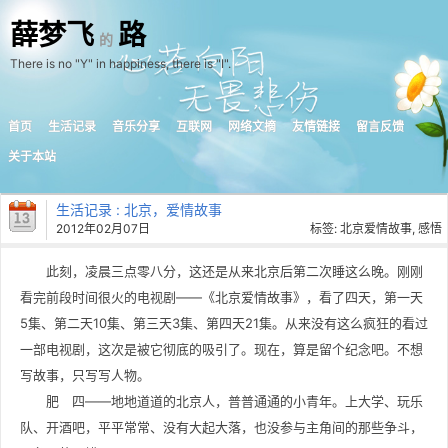
薛梦飞
路
的
There is no "Y" in happiness, there is "I".
首页
生活记录
音乐分享
互联网
网络文摘
友情链接
留言反馈
关于本站
生活记录
: 北京，爱情故事
2012年02月07日
标签:
北京爱情故事
,
感悟
此刻，凌晨三点零八分，这还是从来北京后第二次睡这么晚。刚刚
看完前段时间很火的电视剧——《北京爱情故事》，看了四天，第一天
5集、第二天10集、第三天3集、第四天21集。从来没有这么疯狂的看过
一部电视剧，这次是被它彻底的吸引了。现在，算是留个纪念吧。不想
写故事，只写写人物。
肥 四——地地道道的北京人，普普通通的小青年。上大学、玩乐
队、开酒吧，平平常常、没有大起大落，也没参与主角间的那些争斗，