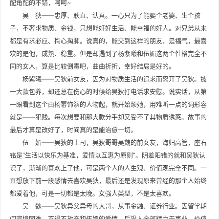
配角配的不错，呵呵~
吴 狄——忠厚、耿直、认真。一心只为了能娶个老婆、生个孩
子，不奢求物质、金钱，只想能好好生活、能幸福的好人。对兄弟从来
都是有求必应、掏心掏肺。说真的，能交到这样的朋友，是福气，最喜
欢的是他，成熟、稳重。但是却遇到了杨紫曦和伍媚这两个性格完全不
同的女人，算是比较倒霉吧，曲曲折折，幸好结局是好的。
杨紫曦——吴狄前女友，因为对物质生活的追求而离开了吴狄。被
一大款包养，却还总在伤心的时候给吴狄打电话求安慰。说实话，从第
一眼看到这个由杨幂饰演的人物起，就开始烦她，用难听一点的词形容
就是——犯贱。每次想要和那大款分手却又受不了其物质诱惑。故事的
最后才算是改好了，时间真的是能治愈一切。
伍 媚——吴狄的上司，吴狄哥哥吴魏的前女友，海归高管，座右
铭是“生活以快乐为基准，爱情以互惠为原则”。阴差阳错的就和吴狄认
识了，渐渐的喜欢上了他，可是两个人的人生观、价值观完全不同。一
直想放下前一段感情去喜欢吴狄，最后还是发现原来曾经的那个人始终
都爱着他，可是一切都是太晚。女强人类型，不是太喜欢。
吴 魏——吴狄异父异母的大哥，从事金融、证券行业。因留学期
间家境困难，不得不放弃和伍媚的爱情，后投入全部精力于事业，价值