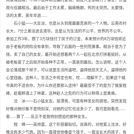
观与伍媚相当。最后由于工作太累，脑癌晚期，死的太突然。太要强，
活的太累，英年早逝……
石小猛——大反派，也是从头到尾最最悲哀的一个人物。云南农村
长大，7分之差没进去清华。总是认为生活的不公平、世界的不公平。
参加工作3年，攒了3万块钱付了房子的订金，本来预计的8万块钱将近
由于老板的阴险没有拿到，导致了后面的一些列荒唐事。相当于是为了
钱，卖了自己的女友，最开始还想着两个人一起在北京打拼着挺好。从
被老板耍了之后就开始各种不正常，一直装到最后。怎么说呢，这个人
会沦落成那个样子，可以说是生活所逼吧，逼得他怨天尤人，逼得他的
心里扭曲。这种人，生活之中肯定也有，哎……理解不了，如果这个城
市真的不适合你，为什么你还要那么坚持？最最受不了的是为了报复程
峰，趁着醉酒上了林夏，这种趁人之危的行为可以称得上是禽兽。
沈 冰——石小猛女友。挺漂亮，可是有种圣女的感觉。突然发现
好像对她印象不是特别深，对她的记忆也没多少了，我可是刚看完……
晕……算了……反正不是我特别想追的那种女生。
程 峰——高帅富，这个形容最贴切。说真的，对他爱上沈冰，好
像没有多少气愤。因为一直感觉他像是个孩子，一直没长大的孩子，有