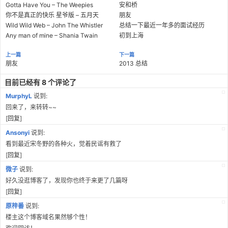
Gotta Have You – The Weepies
安和桥
你不是真正的快乐 星爷版 – 五月天
朋友
Wild Wild Web – John The Whistler
总结一下最近一年多的面试经历
Any man of mine – Shania Twain
初到上海
上一篇
下一篇
朋友
2013 总结
目前已经有 8 个评论了
MurphyL
说到:
回来了，来转转~~
[
回复
]
Ansonyi
说到:
看到最近宋冬野的各种火，觉着民谣有救了
[
回复
]
微子
说到:
好久没逛博客了，发现你也终于来更了几篇呀
[
回复
]
原梓番
说到:
楼主这个博客域名果然够个性！