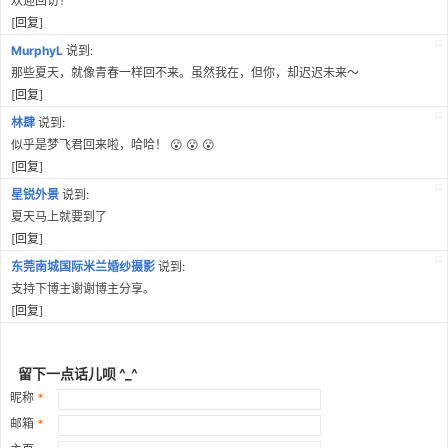
欢迎回访！
[
回复
]
MurphyL
说到:
那些夏天，就像青春一样回不来。虽然我在，但你，却迟迟未来～
[
回复
]
林肆
说到:
似乎是梦飞君回来啦，哈哈！ 😮 😮 😮
[
回复
]
星锐外景
说到:
夏天马上就要到了
[
回复
]
东莞南城国际米兰婚纱摄影
说到:
支持下博主谢谢博主分享。
[
回复
]
留下一点话儿呗 ^_^
昵称
*
邮箱
*