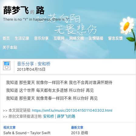
薛梦飞
路
的
There is no "Y" in happiness, there is "I".
首页
生活记录
音乐分享
互联网
网络文摘
友情链接
留言反馈
关于本站
音乐分享
: 安和桥
2013年04月15日
我知道 那些夏天 就像你一样回不来 我也不会再对谁满怀期待
我知道 这个世界 每天都有太多遗憾 所以你好 再见
我知道 那些夏天 就像青春一样回不来 所以你好 再见
>> 本文固定链接:
https://xmf.lu/music/20130415011040302.html
>> 原创文章转载请注明:
安和桥 | 薛梦飞的路
相关文章
最新文章
Safe & Sound – Taylor Swift
2013 总结