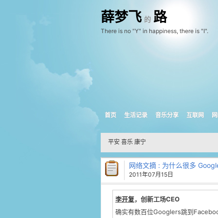
薛梦飞
路
的
There is no "Y" in happiness, there is "I".
首页
生活记录
音乐分享
互联网
网
平安 喜乐 康宁
网络文摘
: 为什么很多 Googl
2011年07月15日
李开复
，创新工场CEO
确实有数百位Googlers跳到Faceb