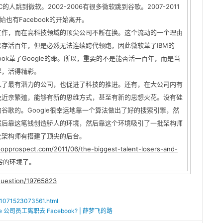
DEC的人跳到微软。2002-2006有很多微软跳到谷歌。2007-2011
始也有Facebook的开始离开。
工作，而在高科技领域的顶尖公司不断在换。这个流动的一个理由
存活百年，但是必然无法连续跨代领跑，因此微软革了IBM的
ebook革了Google的命。所以，重要的不是能否活一百年，而是当
界，活得精彩。
入了最有潜力的公司，也促进了科技的推进。还有，在大公司内有
免近亲繁殖，能够有新的思维方式，甚至有新的思想火花。没有硅
谷歌的。Google很幸运地靠一个算法做出了好的搜索引擎，然
然后靠这笔钱创造骄人的环境，然后靠这个环境吸引了一批架构师
批架构师有搭建了顶尖的后台。
.topprospect.com/2011/06/the-biggest-talent-losers-and-
谷的环境了。
question/19765823
011071523073561.html
e 公司员工离职去 Facebook? | 薛梦飞的路