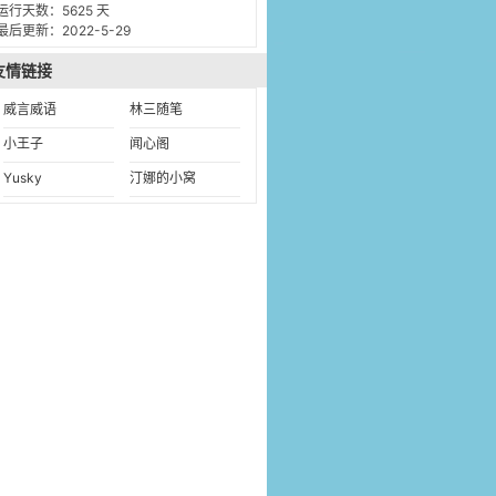
运行天数：5625 天
最后更新：2022-5-29
友情链接
威言威语
林三随笔
小王子
闻心阁
Yusky
汀娜的小窝