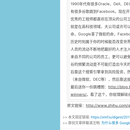
1990年代有很多Oracle、Dell、
有很多谷歌跳到Facebook。现在开
优秀的工程师都喜欢在顶尖的公司
就是在高科技领域，大公司或许可以
命，Google革了微软的命，Fac
历史时刻属于你的时候能否改变世
人员的流动不断地把最好的人才注
来自不同的公司的员工，更可以避
谷的频繁流动是不可能打造出今天的
后靠这个搜索引擎拿到风险投资，
（来自微软、DEC等），然后靠这
最后送你一份跳槽图：
http://blog
winners/
。看了这个，你就理解硅
原文链接：
http://www.zhihu.com/
>> 本文固定链接:
https://xmf.lu/digest/2
>> 原创文章转载请注明:
为什么很多 Googl