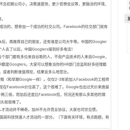
ers怀念初期公司小，决策速度快，更少官僚会议等，更融洽的环境，
。
好。
不成功的，想参加一个成功的社交公司。Facebook的社交部门就有
ebook后，再推荐自己的朋友，还有谁是公司大牛等。中国的Googler
个人去了以后，中国Googlers接到好多电话！
ook各个部门都有多位来自谷歌的人，不但产品技术的人来自Google，
R都是Googlers。大家可以想象当你的HR部门总监和好多经理都
，或者判断谁值得挖，结果会多么地悲壮。
慷慨（和早期Google一样）。仅仅2-3年前加入Facebook的工程师
Facebook价位高了，这个很难了。Google也出过天价来挽留
个两三倍，而加后还是比Facebook低，何况还有那么多其他的理
回头就很难了。
人才流动并不稀奇。加州不允许竞业协议，大家也司空见惯。
是整个美国高科技快速人才流动的一部分。（下面有关环境，有点跑题，有