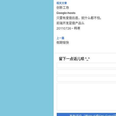
相关文章
创新工场
Google hosts
只要有爱做后盾，就什么都不怕。
前端开发是做产品么
20110726 – 韩寒
上一篇
假期愉快
留下一点话儿呗 ^_^