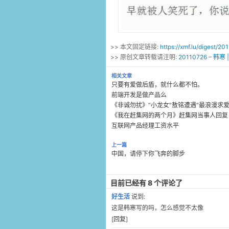
>> 本文固定链接:
https://xmf.lu/digest/2
>> 原创文章转载请注明:
20110726 – 韩
相关文章
只要有爱做后盾，就什么都不怕。
前端开发是做产品么
《非诚勿扰》“小龙女”敖铭遭遇“最浪漫求爱
《我在赶集网的两个月》赶集网当事人回复
互联网产品经理工资水平
上一篇
中国，请停下你飞奔的脚步
目前已经有 8 个评论了
好生活
说到:
这是韩寒写的吗，怎么感觉不太像
[
回复
]