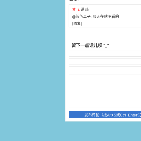
梦飞
说到:
@
蓝色离子
: 那天在贴吧看的
[
回复
]
留下一点话儿呗 ^_^
发布评论
（按Alt+S或Ctrl+Ente