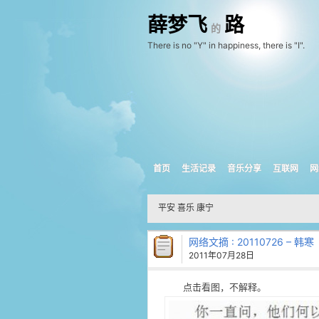
薛梦飞
路
的
There is no "Y" in happiness, there is "I".
首页
生活记录
音乐分享
互联网
网
平安 喜乐 康宁
网络文摘
: 20110726 – 韩寒
2011年07月28日
点击看图，不解释。