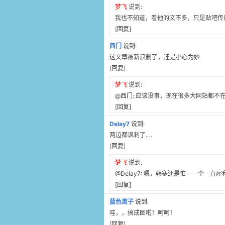
梦飞
说到:
我也不知道，看他的文不多，只是贴吧传
[
回复
]
西门
说到:
这文章被新浪删了，还是小心为妙
[
回复
]
梦飞
说到:
@
西门
: 应该没事，现在很多大网站都不
[
回复
]
Delay7
说到:
两边都讽刺了….
[
回复
]
梦飞
说到:
@
Delay7
: 嗯，韩寒还是惟一一个一直犀
[
回复
]
蓝色离子
说到:
哇，，搞成图啦！呵呵！
[
回复
]