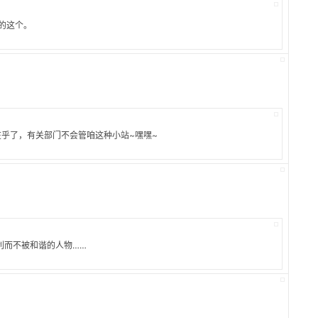
的这个。
在乎了，有关部门不会管咱这种小站~嘿嘿~
利而不被和谐的人物……