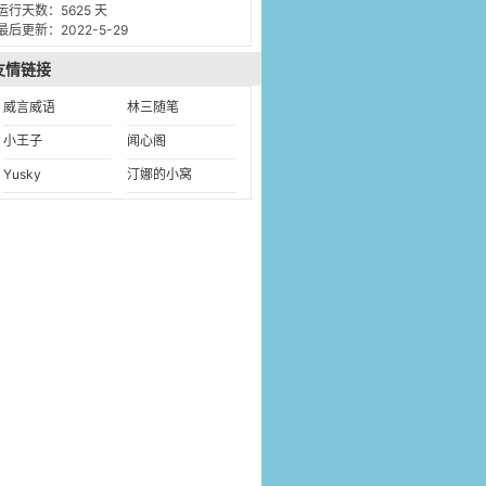
运行天数：5625 天
最后更新：2022-5-29
友情链接
威言威语
林三随笔
小王子
闻心阁
Yusky
汀娜的小窝