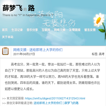
薛梦飞
路
的
There is no "Y" in happiness, there is "I".
首页
生活记录
音乐分享
互联网
网络文摘
友情链接
留言反馈
关于本站
网络文摘
: 送给即将上大学的你们
2011年06月27日
标签:
高考
高考出分，哭一批笑一批，惨淡一批灿烂一批，那些难过的人以为
自己下了地狱，那批高兴的人也以为自己真的到了天堂。只有上过大学
的才知道，再SB的大学一样可以努力，再NB的大学也充斥着堕落。谁
也别哭闹，四年后的风骚，谁的天下，都别说得太早。阴差阳错也许比
如愿以偿更让人成长。
>> 本文固定链接:
https://xmf.lu/digest/2011062714312543.html
>> 原创文章转载请注明:
送给即将上大学的你们 | 薛梦飞的路