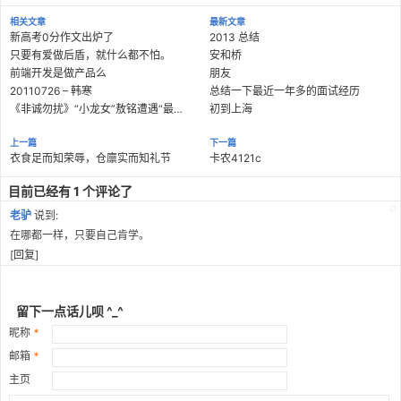
相关文章
最新文章
新高考0分作文出炉了
2013 总结
只要有爱做后盾，就什么都不怕。
安和桥
前端开发是做产品么
朋友
20110726 – 韩寒
总结一下最近一年多的面试经历
《非诚勿扰》“小龙女”敖铭遭遇“最浪漫求爱”
初到上海
上一篇
下一篇
衣食足而知荣辱，仓廪实而知礼节
卡农4121c
目前已经有 1 个评论了
老驴
说到:
在哪都一样，只要自己肯学。
[
回复
]
留下一点话儿呗 ^_^
昵称
*
邮箱
*
主页