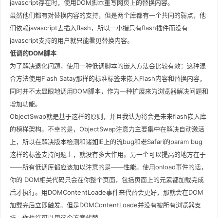
javascript存在时，使用DOM脚本重写网页上的替换内容。
虽然他们都有对替换内容的支持，但是两个库都有一个共同的弱点，他
们依赖javascript去插入flash，所以一小撮只有flash插件而没有
javascript支持的用户就只能看见替换内容。
低调的DOM脚本
为了解决退化问题，使用一种低调脚本的嵌入方法会比较有效：这种混
合方法使用Flash Satay那样的标准标签来嵌入Flash内容和替换内容，
同时并不太显眼地调用DOM脚本，作为一种扩展来为浏览器解决问题和
增加功能。
ObjectSwap就是基于这样的原则，并且我认为将会是未来flash嵌入库
的榜样架构。不幸的是，ObjectSwap注意力主要集中在解决自动激活
上，所以在解决版本检测和诸如IE上的流bug和老Safari的param bug
这样的标签支持问题上，就没有多大作用。另一个可以提高的地方在于
——所有低调库都应该加以注意的是——性能。使用onload事件的话，
你的 DOM相关代码只会在你整个页面，包括页面上的元素都加载完成
后才执行。用DOMContentLoade事件来代替会更好，那就会在DOM
加载完后立即触发。但是DOMContentLoade并没有被所有浏览器支
持，你也许可以用
这个方案
代替。