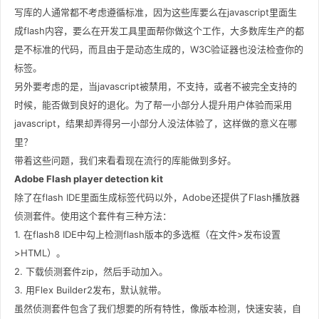
写库的人通常都不考虑遵循标准，因为这些库要么在javascript里面生
成flash内容，要么在开发工具里面帮你做这个工作，大多数库生产的都
是不标准的代码，而且由于是动态生成的，W3C验证器也没法检查你的
标签。
另外要考虑的是，当javascript被禁用，不支持，或者不被完全支持的
时候，能否做到良好的退化。为了帮一小部分人提升用户体验而采用
javascript，结果却弄得另一小部分人没法体验了，这样做的意义在哪
里？
带着这些问题，我们来看看现在流行的库能做到多好。
Adobe Flash player detection kit
除了在flash IDE里面生成标签代码以外，Adobe还提供了Flash播放器
侦测套件。使用这个套件有三种方法：
1. 在flash8 IDE中勾上检测flash版本的多选框（在文件>发布设置
>HTML）。
2. 下载侦测套件zip，然后手动加入。
3. 用Flex Builder2发布，默认就带。
虽然侦测套件包含了我们想要的所有特性，像版本检测，快速安装，自