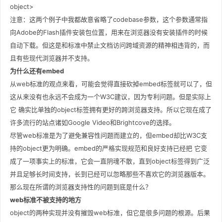
object>
注意：这两个例子中我都故意省略了codebase参数，这个参数通常指
向Adobe的Flash插件安装包位置，用来在浏览器没有安装插件的时候
自动下载。但这是和标准中禁止文档访问跨域资源的精神相违背的，而
且有些现代浏览器并不支持。
为什么还有embed
从web标准的观点来看，可能会觉得直接砍掉embed标签就可以了，但
这从来没有也永远不会成为一个W3C建议，因为专利问题。但是实际上
它 确实比单独的object标签拥有更好的跨浏览器支持。所以它现在成了
许多流行的站点诸如Google Video和Brightcove的选择。
尽管web标准是为了避免兼容性问题而建立的，但embed却比W3C支
持的object更为明确。embed的严格实现规范和良好支持已经把 它变
成了一项事实上的标准，它会一直阴魂不散，直到object标签得到广泛
并且足够长时间支持，长到已经可以忽略那些不喜欢它的浏览器版本。
那么现在所谓的浏览器支持性的问题到底是什么？
web标准不被支持的地方
object的两种实现并没有摧毁web标准，但它是很多问题的根源。后果