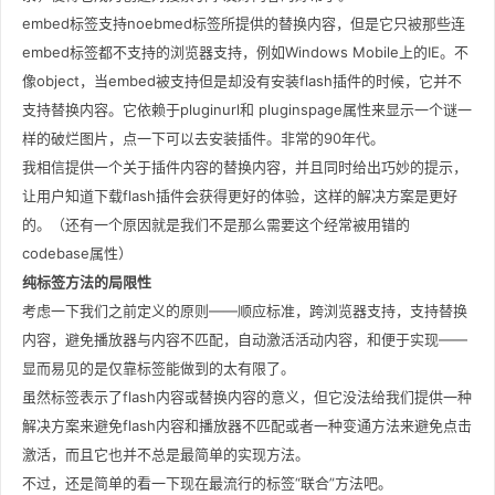
embed标签支持noebmed标签所提供的替换内容，但是它只被那些连
embed标签都不支持的浏览器支持，例如Windows Mobile上的IE。不
像object，当embed被支持但是却没有安装flash插件的时候，它并不
支持替换内容。它依赖于pluginurl和 pluginspage属性来显示一个谜一
样的破烂图片，点一下可以去安装插件。非常的90年代。
我相信提供一个关于插件内容的替换内容，并且同时给出巧妙的提示，
让用户知道下载flash插件会获得更好的体验，这样的解决方案是更好
的。（还有一个原因就是我们不是那么需要这个经常被用错的
codebase属性）
纯标签方法的局限性
考虑一下我们之前定义的原则——顺应标准，跨浏览器支持，支持替换
内容，避免播放器与内容不匹配，自动激活活动内容，和便于实现——
显而易见的是仅靠标签能做到的太有限了。
虽然标签表示了flash内容或替换内容的意义，但它没法给我们提供一种
解决方案来避免flash内容和播放器不匹配或者一种变通方法来避免点击
激活，而且它也并不总是最简单的实现方法。
不过，还是简单的看一下现在最流行的标签“联合”方法吧。