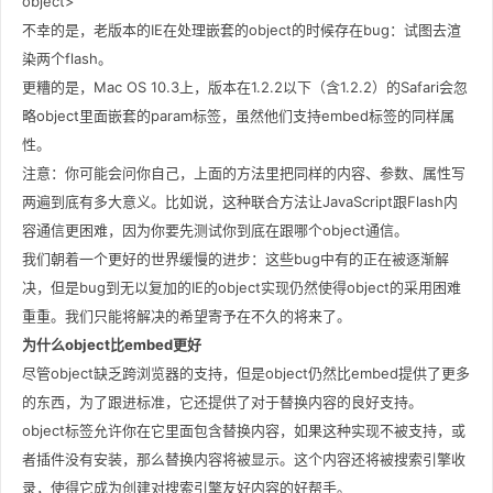
object>
不幸的是，老版本的IE在处理嵌套的object的时候存在bug：试图去渲
染两个flash。
更糟的是，Mac OS 10.3上，版本在1.2.2以下（含1.2.2）的Safari会忽
略object里面嵌套的param标签，虽然他们支持embed标签的同样属
性。
注意：你可能会问你自己，上面的方法里把同样的内容、参数、属性写
两遍到底有多大意义。比如说，这种联合方法让JavaScript跟Flash内
容通信更困难，因为你要先测试你到底在跟哪个object通信。
我们朝着一个更好的世界缓慢的进步：这些bug中有的正在被逐渐解
决，但是bug到无以复加的IE的object实现仍然使得object的采用困难
重重。我们只能将解决的希望寄予在不久的将来了。
为什么object比embed更好
尽管object缺乏跨浏览器的支持，但是object仍然比embed提供了更多
的东西，为了跟进标准，它还提供了对于替换内容的良好支持。
object标签允许你在它里面包含替换内容，如果这种实现不被支持，或
者插件没有安装，那么替换内容将被显示。这个内容还将被搜索引擎收
录，使得它成为创建对搜索引擎友好内容的好帮手。