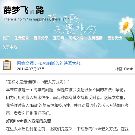
薛梦飞
路
的
There is no "Y" in happiness, there is "I".
首页
生活记录
音乐分享
互联网
网络文摘
友情链接
留言反馈
关于本站
网络文摘
: FLASH嵌入的铁笼大战
2011年07月07日
标签:
Flash
“怎样才是最佳的flash嵌入方式呢？”
本来应该是一个简单的问题，但是应该会引起很多不同的看法和争论，
因为可用的嵌入技术很多，而每种都有其支持和反对者。这篇文章里，
我将详述嵌入flash的复杂性和技巧性，并且对最流行的嵌入方法加以考
察，看看它们到底好不好。
好的flash嵌入方法的关键
在进入本质性讨论之前，让我们先定义一下理想的flash嵌入方法。在我