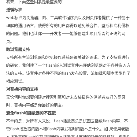
看来，下面这些因素是最重要的：
遵循标准
web标准为浏览器厂商、工具软件程序员以及网页作者提供了一种易于
理解的通用语言，使得所有的用户都得以避免兼容性、垄断和专利侵权
的问题。他们也让你——开发者——能够创建出项目所需的正确的网
页。
跨浏览器支持
支持所有主流浏览器和常见操作系统是很关键的需求。为了支持我进行
的研究，我创建了一个flash嵌入测试套件来评估浏览器对于各种嵌入方
法的支持。该套件对各种不同的flash发布设置、流加载和脚本类型作了
相应测试。
对替换内容的支持
无论何时你想要创建对搜索引擎和对未安装插件的浏览者友好的网页
时，替换内容都是你最好的朋友。
避免flash和播放器的不匹配
不幸的是，对所有人来说，flash播放器总是试图去播放flash内容，不
管flash播放器的版本和flash内容发布时的版本是什么。如 果使用老版
本播放器的flash没有用到新版本播放器才支持的功能的话还好，否则你