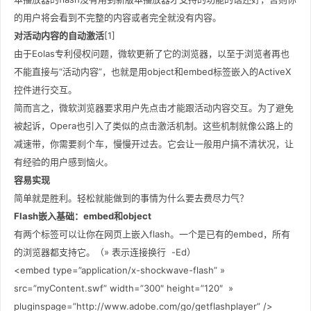
的用户将会看到不完整的内容或者完全就没有内容。
对活动内容的自动激活
[1]
由于Eolas专利侵权问题，微软更新了它的浏览器，以至于浏览者再也
不能直接与“活动内容”，也就是用object和embed标签嵌入的ActiveX
控件进行交互。
简而言之，微软浏览器要求用户先点击才能跟活动内容交互。为了避免
被起诉，Opera也引入了类似的点击激活机制。这些机制就像公路上的
减速带，你需要刹个车，慢慢开过去。它会让一般用户搞不清状况，让
有经验的用户感到恼火。
容易实现
简单就是胜利。轻松就能做到的事情为什么要去费尽力气？
Flash嵌入基础：embed和object
有两个标签可以让你在网页上嵌入flash。一个是已有的embed，所有
的浏览器都支持它。（» 表示连接换行 -Ed）
<embed type=”application/x-shockwave-flash” »
src=”myContent.swf” width=”300″ height=”120″ »
pluginspage=”http://www.adobe.com/go/getflashplayer” />