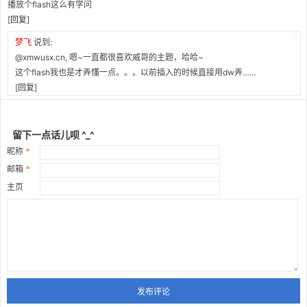
播放个flash这么有学问
[
回复
]
梦飞
说到:
@xmwusx.cn, 嗯~一直都很喜欢威哥的主题，哈哈~
这个flash我也是才弄懂一点。。。以前插入的时候直接用dw弄……
[
回复
]
留下一点话儿呗 ^_^
昵称
*
邮箱
*
主页
发布评论