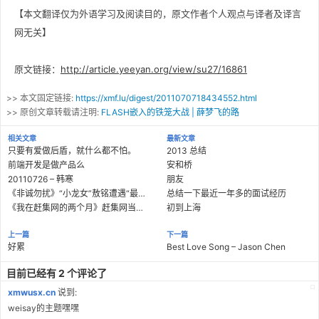
【本文翻译仅为外语学习及阅读目的，原文作者个人观点与译者及译言
网无关】
原文链接：
http://article.yeeyan.org/view/su27/16861
>> 本文固定链接:
https://xmf.lu/digest/2011070718434552.html
>> 原创文章转载请注明:
FLASH嵌入的铁笼大战 | 薛梦飞的路
相关文章
最新文章
只要有爱做后盾，就什么都不怕。
2013 总结
前端开发是做产品么
安和桥
20110726 – 韩寒
朋友
《非诚勿扰》“小龙女”敖铭遭遇“最浪漫求爱”
总结一下最近一年多的面试经历
《我在赶集网的两个月》赶集网当事人回复
初到上海
上一篇
下一篇
好累
Best Love Song – Jason Chen
目前已经有 2 个评论了
xmwusx.cn
说到:
weisay的主题嘿嘿