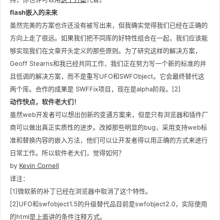
flash嵌入的未来
虽然完美的方案也许还没有被写出来，但我确实觉得我们已经在正确的
方向上走了很远。如果我们把不同库的好特性组合在一起，我们应该能
够实现我们在文章开头定义的那些原则。为了研究这样的解决方案，
Geoff Stearns和我已经共同工作，我们正在努力写一个新的标准的并
且低调的解决方案，而不是重写UFO和SWFObject。它会最终替代这
两个库。合作的成果是 SWFFix项目，现在是alpha阶段。[2]
动作快点，软件老大们！
虽然web开发者可以想出创新的变通方案来，但是只有浏览器和插件厂
商可以做出真正实质性的进步。改掉那些明显的bug，采用支持web标
准和替换内容的嵌入方法，他们可以让开发者得以用正确的方式来进行
日常工作。所以软件老大们，觉得如何？
by
Kevin Cornell
译注：
[1]微软新的补丁已经在浏览器中取消了这个特性。
[2]UFO和swfobject1.5的升级替代品目前是swfobject2.0，实际使用
的html是上面讲的条件注释方式。