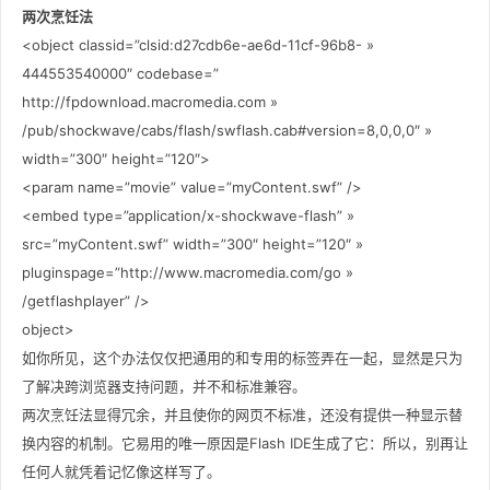
两次烹饪法
<object classid=”clsid:d27cdb6e-ae6d-11cf-96b8- »
444553540000″ codebase=”
http://fpdownload.macromedia.com »
/pub/shockwave/cabs/flash/swflash.cab#version=8,0,0,0″ »
width=”300″ height=”120″>
<param name=”movie” value=”myContent.swf” />
<embed type=”application/x-shockwave-flash” »
src=”myContent.swf” width=”300″ height=”120″ »
pluginspage=”http://www.macromedia.com/go »
/getflashplayer” />
object>
如你所见，这个办法仅仅把通用的和专用的标签弄在一起，显然是只为
了解决跨浏览器支持问题，并不和标准兼容。
两次烹饪法显得冗余，并且使你的网页不标准，还没有提供一种显示替
换内容的机制。它易用的唯一原因是Flash IDE生成了它：所以，别再让
任何人就凭着记忆像这样写了。