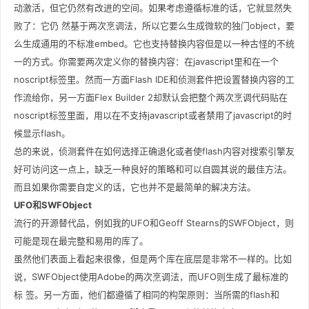
动激活，但它仍然有改进的空间。如果考虑遵循标准的话，它就显然失
败了：它仍 然基于两次烹调法，所以它要么生成微软的独门object，要
么生成通用的不标准embed。它也支持替换内容但是以一种古怪的不统
一的方式。你需要两次定义你的替换内容：在javascript里和在一个
noscript标签里。然而一方面Flash IDE和侦测套件把设置替换内容的工
作流给你，另一方面Flex Builder 2却默认会把整个两次烹调代码贴在
noscript标签里面，用以在不支持javascript或者禁用了javascript的时
候显示flash。
总的来说，侦测套件在如何选择正确退化或者使flash内容对搜索引擎友
好可访问这一点上，缺乏一种良好的策略和可以自圆其说的最佳方法。
而且如果你需要自定义的话，它也并不是最简单的解决方法。
UFO和SWFObject
流行的开源替代品，例如我的UFO和Geoff Stearns的SWFObject，则
可能是现在最完整和易用的库了。
虽然他们表面上看起来很像，但是两个库在底层是非常不一样的。比如
说，SWFObject使用Adobe的两次烹调法，而UFO则生成了最标准的
标 签。另一方面，他们都遵循了相同的构架原则：当所需的flash和