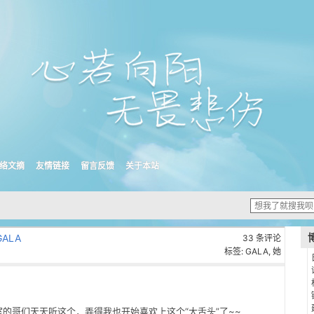
络文摘
友情链接
留言反馈
关于本站
 GALA
33 条评论
标签:
GALA
,
她
的哥们天天听这个，弄得我也开始喜欢上这个“大舌头”了~~