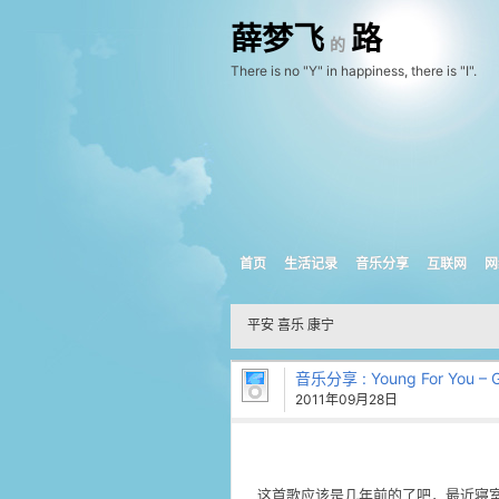
薛梦飞
路
的
There is no "Y" in happiness, there is "I".
首页
生活记录
音乐分享
互联网
网
平安 喜乐 康宁
音乐分享
: Young For You –
2011年09月28日
这首歌应该是几年前的了吧，最近寝室