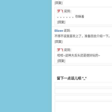
[
回复
]
梦飞
说到:
。。。。。。你眯着
[
回复
]
Elizen
说到:
不得不说我喜欢上了，准备回去介绍一下。
[
回复
]
梦飞
说到:
哈哈~这种大舌头还是很好玩的~
[
回复
]
留下一点话儿呗 ^_^