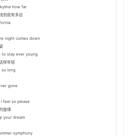
yline how far
线到底有多远
ornia
e night comes down
姿
to stay ever young
这样年轻
 so long
ever gone
feel so please
的旋律
p your dream
summer symphony