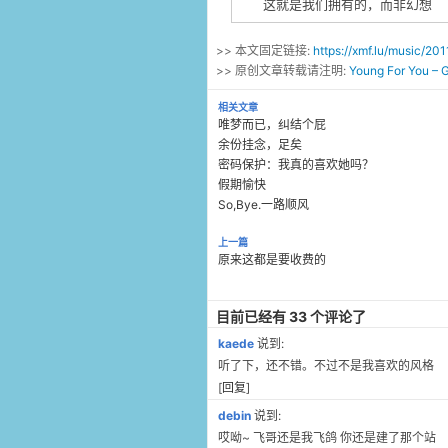
这就是我们拥有的，而非幻想
>> 本文固定链接:
https://xmf.lu/music/2
>> 原创文章转载请注明:
Young For You 
相关文章
唯梦而已，纠结个屁
余份挂念，足矣
密码保护：我真的喜欢她吗？
假期愉快
So,Bye.一路顺风
上一篇
原来这都是要收费的
目前已经有 33 个评论了
kaede
说到:
听了下，还不错。不过不是我喜欢的风格
[
回复
]
debin
说到:
哎呦~ 飞哥还是我飞鸽 你还是建了那个站