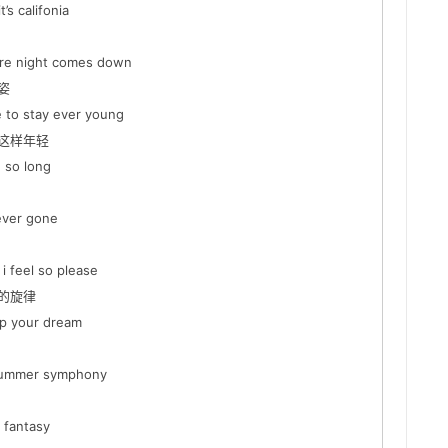
s califonia
e night comes down
姿
to stay ever young
这样年轻
 so long
ever gone
feel so please
的旋律
p your dream
summer symphony
 fantasy