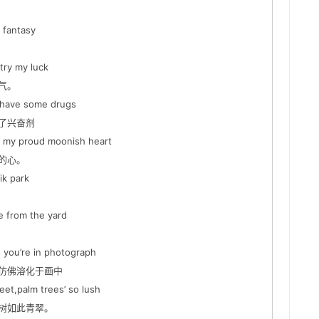
 fantasy
ry my luck
气。
t have some drugs
了兴奋剂
my proud moonish heart
的心。
k park
from the yard
you’re in photograph
仿佛溶化于画中
t,palm trees’ so lush
树如此青翠。