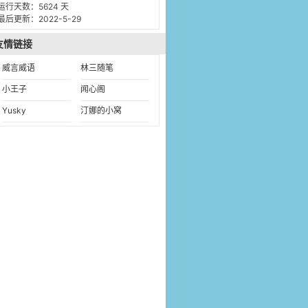
运行天数：5624 天
最后更新：2022-5-29
友情链接
威言威语
林三随笔
小王子
闻心阁
Yusky
汀娜的小窝