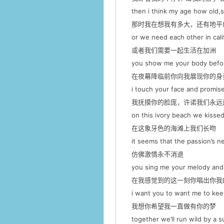
then i think my age how old,sk
那时我在想我有多大，还有地平
or we need each other in calif
或者我们需要一起生活在加洲
you show me your body befor
在夜幕降临前你向我展现你的身
i touch your face and promise 
我抚摸你的脸庞，许诺我们永远
on this ivory beach we kissed
在这象牙色的海滩上我们长吻
it seems that the passion’s n
仿佛激情永不消退
you sing me your melody and i 
在我感觉到的这一刻你唱出你我
i want you to want me to kee
我想你希望我一直做有你的梦
together we’ll run wild by a 