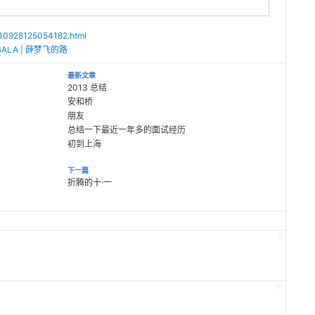
0110928125054182.html
– GALA | 薛梦飞的路
最新文章
2013 总结
安和桥
朋友
总结一下最近一年多的面试经历
初到上海
下一篇
折腾的十·一