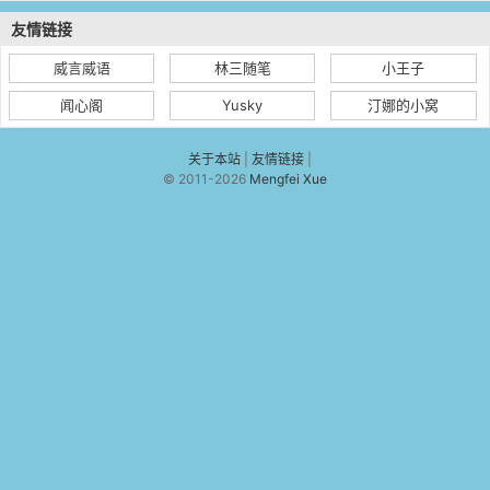
友情链接
威言威语
林三随笔
小王子
闻心阁
Yusky
汀娜的小窝
关于本站
|
友情链接
|
© 2011-2026
Mengfei Xue