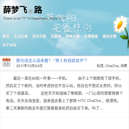
薛梦飞
路
的
There is no "Y" in happiness, there is "I".
首页
生活记录
音乐分享
互联网
网络文摘
友情链接
留言反馈
关于本站
那句话怎么说来着？-“男人有钱就变坏”？
2011年12月04日
标签:
ChaCha
,
消费
最近一直在纠结一件事——手机。 由于上个假期丢了部手机，
然后买了个新的，当时考虑到也不怎么玩，而且也不想买太贵的，所以
买了个诺基亚。 这些天不知道抽了哪根筋，一门心思的想要再换个
电话。天天去淘宝逛，选来选去看上了那款 HTC ChaCha ，很漂亮。
第二天果断的跑去市里打算看看真机然后就买下来。叫了...