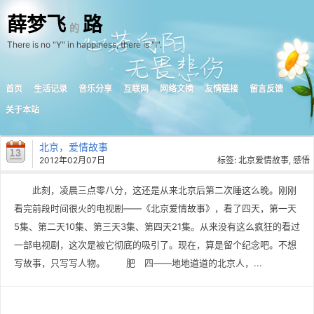
薛梦飞
路
的
There is no "Y" in happiness, there is "I".
首页
生活记录
音乐分享
互联网
网络文摘
友情链接
留言反馈
关于本站
北京，爱情故事
2012年02月07日
标签:
北京爱情故事
,
感悟
此刻，凌晨三点零八分，这还是从来北京后第二次睡这么晚。刚刚
看完前段时间很火的电视剧——《北京爱情故事》，看了四天，第一天
5集、第二天10集、第三天3集、第四天21集。从来没有这么疯狂的看过
一部电视剧，这次是被它彻底的吸引了。现在，算是留个纪念吧。不想
写故事，只写写人物。 肥 四——地地道道的北京人，...