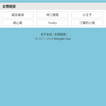
友情链接
威言威语
林三随笔
小王子
闻心阁
Yusky
汀娜的小窝
关于本站
|
友情链接
|
© 2011-2026
Mengfei Xue