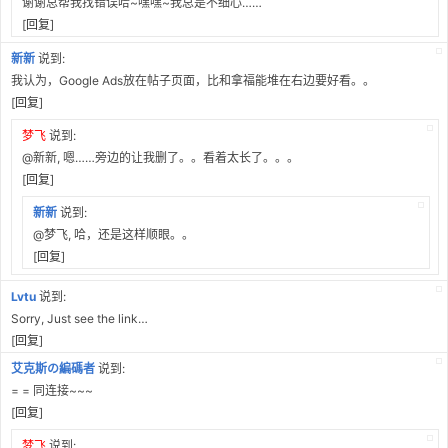
谢谢总帮我找错误哈~嘿嘿~我总是不细心……
[
回复
]
新新
说到:
我认为，Google Ads放在帖子页面，比和拿福能堆在右边要好看。。
[
回复
]
梦飞
说到:
@新新, 嗯……旁边的让我删了。。看着太长了。。。
[
回复
]
新新
说到:
@梦飞, 哈，还是这样顺眼。。
[
回复
]
Lvtu
说到:
Sorry, Just see the link…
[
回复
]
艾克斯の編碼者
说到:
= = 同连接~~~
[
回复
]
梦飞
说到: