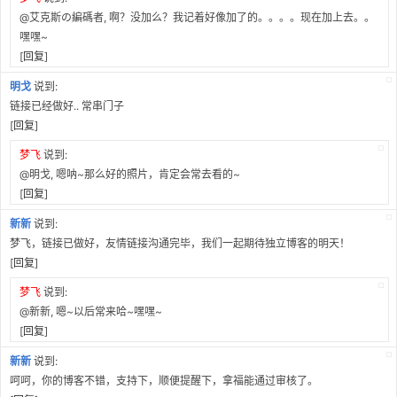
@艾克斯の編碼者, 啊？没加么？我记着好像加了的。。。。现在加上去。。
嘿嘿~
[
回复
]
明戈
说到:
链接已经做好.. 常串门子
[
回复
]
梦飞
说到:
@明戈, 嗯呐~那么好的照片，肯定会常去看的~
[
回复
]
新新
说到:
梦飞，链接已做好，友情链接沟通完毕，我们一起期待独立博客的明天！
[
回复
]
梦飞
说到:
@新新, 嗯~以后常来哈~嘿嘿~
[
回复
]
新新
说到:
呵呵，你的博客不错，支持下，顺便提醒下，拿福能通过审核了。