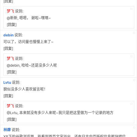
[
回复
]
梦飞
说到:
@新新, 嗯嗯， 谢啦~嘿嘿~
[
回复
]
debin
说到:
可以了，访问量也慢慢上来了~
[
回复
]
梦飞
说到:
@debin, 哈哈~还是没多少人呢
[
回复
]
Lvtu
说到:
貌似没多少人喜欢留言呢！
[
回复
]
梦飞
说到:
@Lvtu, 本来就没有多少人来呢~我只是把这里做为一个记录的地方
[
回复
]
林肆
说到:
XP下的谷歌浏览器，能看到首页文字溢出，还有日志内页版权信息那块错位。。