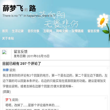
薛梦飞
路
的
There is no "Y" in happiness, there is "I".
首页
生活记录
音乐分享
互联网
网络文摘
友情链接
留言反馈
关于本站
留言反馈
发布日期: 2011年03月15日
目前已经有 297 个评论了
林肆
说到:
我注意到你的评论有2个回复的地方，第一个是右边的，第二个是左边下面的。左
边下面的可以回复本条评论，右边的只能实现在底部回复的功能。建议是增加文
字做出说明，或者去掉右边那个回复!方便大家使用嘛~
[
回复
]
梦飞
说到:
嗯嗯，改掉了……是那个评论插件弄的……