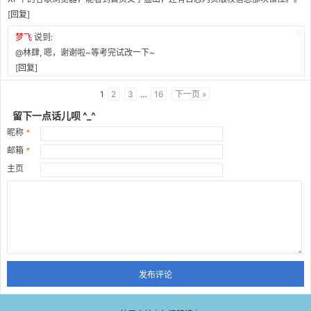
[
回复
]
梦飞
说到:
@林肆, 嗯，谢谢啦~等考完试改一下~
[
回复
]
1
2
3
…
16
下一页 »
留下一点话儿呗 ^_^
昵称
*
邮箱
*
主页
发布评论