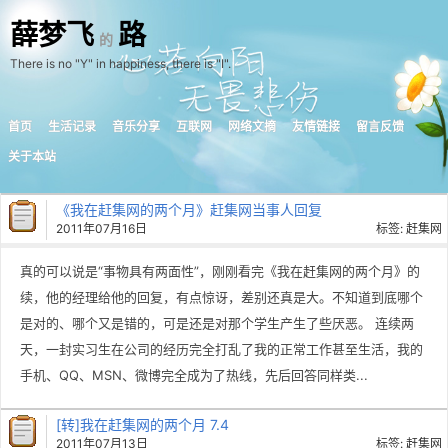
薛梦飞
路
的
There is no "Y" in happiness, there is "I".
首页
生活记录
音乐分享
互联网
网络文摘
友情链接
留言反馈
关于本站
《我在赶集网的两个月》赶集网当事人回复
2011年07月16日
标签:
赶集网
真的可以说是“事物具有两面性”，刚刚看完《我在赶集网的两个月》的
续，他的经理给他的回复，有点惊讶，差别还真是大。不知道到底哪个
是对的、哪个又是错的，可是还是对那个学生产生了些厌恶。 连续两
天，一封实习生在公司的经历完全打乱了我的正常工作甚至生活，我的
手机、QQ、MSN、微博完全成为了热线，先后回答同样类...
[转]我在赶集网的两个月 7.4
2011年07月13日
标签:
赶集网