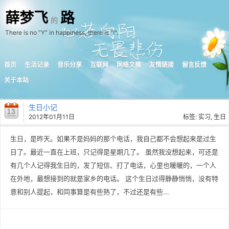
薛梦飞
路
的
There is no "Y" in happiness, there is "I".
首页
生活记录
音乐分享
互联网
网络文摘
友情链接
留言反馈
关于本站
生日小记
2012年01月11日
标签:
实习
,
生日
生日，是昨天。如果不是妈妈的那个电话，我自己都不会想起来是过生
日了。最近一直在上班，只记得是星期几了。 虽然我没想起来，可还是
有几个人记得我生日的，发了短信、打了电话，心里也暖暖的，一个人
在外地，最想接到的就是家乡的电话。 这个生日过得静静悄悄，没有特
意和别人提起，和同事算是有些熟了，不过还是有些...