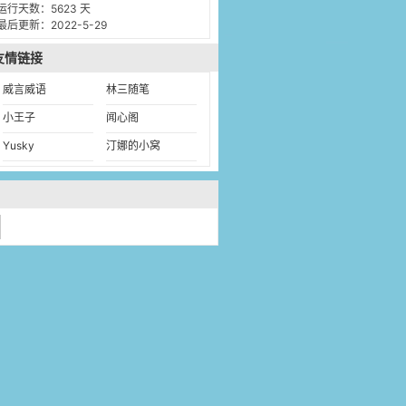
运行天数：5623 天
最后更新：2022-5-29
友情链接
威言威语
林三随笔
小王子
闻心阁
Yusky
汀娜的小窝