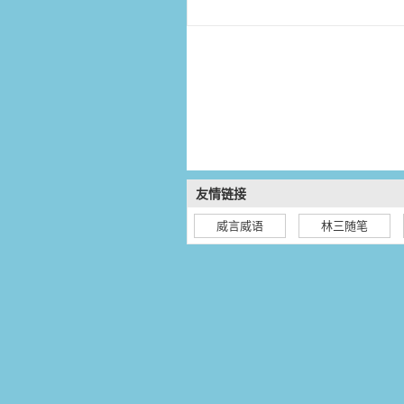
友情链接
威言威语
林三随笔