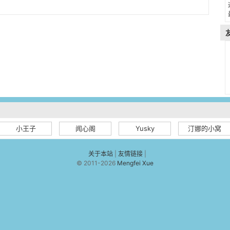
小王子
闻心阁
Yusky
汀娜的小窝
关于本站
|
友情链接
|
© 2011-2026
Mengfei Xue