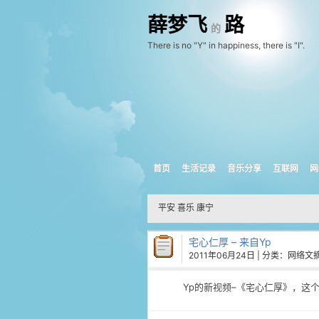
薛梦飞
路
的
There is no "Y" in happiness, there is "I".
首页
生活记录
音乐分享
互联网
网
平安 喜乐 康宁
宅心仁厚 – 来自Yp
2011年06月24日
| 分类：
网络文
Yp的新视频–《宅心仁厚》，这个