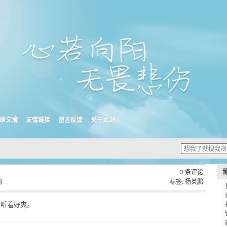
络文摘
友情链接
留言反馈
关于本站
0 条评论
摘
标签:
杨英鹏
听着好爽。