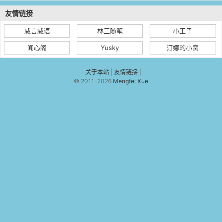
友情链接
威言威语
林三随笔
小王子
闻心阁
Yusky
汀娜的小窝
关于本站
|
友情链接
|
© 2011-2026
Mengfei Xue