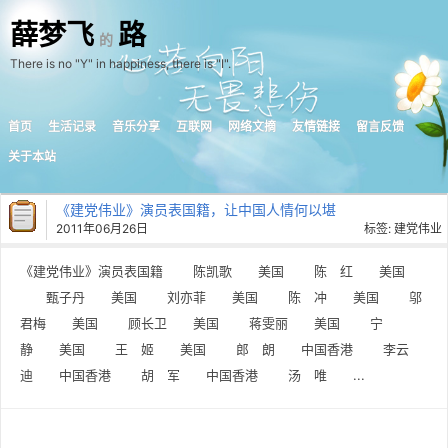
薛梦飞
路
的
There is no "Y" in happiness, there is "I".
首页
生活记录
音乐分享
互联网
网络文摘
友情链接
留言反馈
关于本站
《建党伟业》演员表国籍，让中国人情何以堪
2011年06月26日
标签:
建党伟业
《建党伟业》演员表国籍 陈凯歌 美国 陈 红 美国
甄子丹 美国 刘亦菲 美国 陈 冲 美国 邬
君梅 美国 顾长卫 美国 蒋雯丽 美国 宁
静 美国 王 姬 美国 郎 朗 中国香港 李云
迪 中国香港 胡 军 中国香港 汤 唯 ...