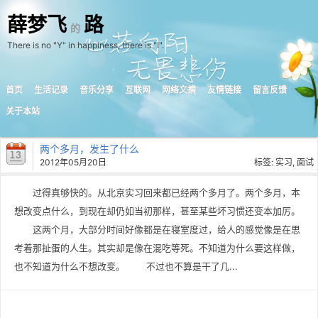
薛梦飞
路
的
There is no "Y" in happiness, there is "I".
首页
生活记录
音乐分享
互联网
网络文摘
友情链接
留言反馈
关于本站
两个多月，发生了什么
2012年05月20日
标签:
实习
,
面试
过得真够快的。从北京实习回来都已经两个多月了。两个多月，本
想改变点什么，到现在却仍如当初那样，甚至某些坏习惯还变本加厉。
这两个月，大部分时间好像都是在寝室度过，给人的感觉像是在思
考着那扯蛋的人生。其实却是像在混吃等死。不知道为什么要这样做，
也不知道为什么不想改变。 不过也不算是干了几...